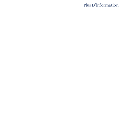
Plus D’information
MA LISTE D’ENVIES
Il n’y a aucun article dans votre liste d’envies.
Suivez notre newsletter
Je m'inscris !
ENVOYER
SERVICES
LIVRAISON & PAIEMENT