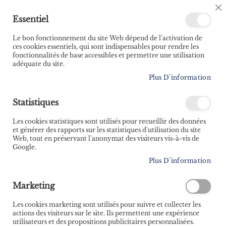
🚚 Bénéficiez d'une livraison à 0,01€ en France
C
Essentiel
métropolitaine et Belgique dès 35 euros d'achat ! 🚚
C
B
Le bon fonctionnement du site Web dépend de l'activation de
ces cookies essentiels, qui sont indispensables pour rendre les
fonctionnalités de base accessibles et permettre une utilisation
adéquate du site.
Rechercher
Plus D’information
Accueil
Contributeur
Yoann Stuck
Statistiques
Yoann Stuck
Les cookies statistiques sont utilisés pour recueillir des données
Ancien fumeur et fêtard, Yoann Stuck a décidé de passer
et générer des rapports sur les statistiques d'utilisation du site
des 30 cigarettes par jour aux courses les plus dures du
Web, tout en préservant l'anonymat des visiteurs vis-à-vis de
monde. Aujourd'hui athlète élite dans le monde du trail, il
Google.
a notamment été le 1er Français lors du Marathon des
Plus D’information
Sables de 2024, ou encore le vainqueur de l'Ecotrail en
2023. Une consécration pour ce Lyonnais qui il y a
Marketing
encore quelques années fréquentait davantage les bars
que les podiums.
Les cookies marketing sont utilisés pour suivre et collecter les
actions des visiteurs sur le site. Ils permettent une expérience
utilisateurs et des propositions publicitaires personnalisées.