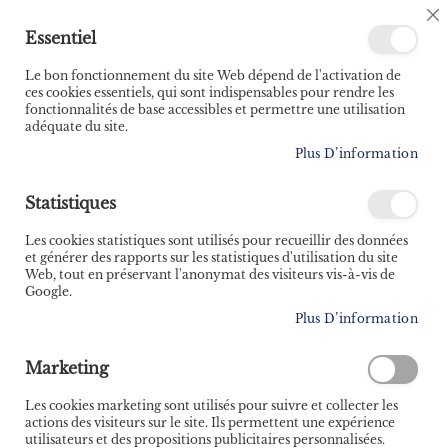
🚚 Bénéficiez d'une livraison à 0,01€ en France
C
Essentiel
métropolitaine et Belgique dès 35 euros d'achat ! 🚚
C
B
Le bon fonctionnement du site Web dépend de l'activation de
ces cookies essentiels, qui sont indispensables pour rendre les
fonctionnalités de base accessibles et permettre une utilisation
adéquate du site.
Rechercher
Plus D’information
Accueil
Contributeur
Laura Gómez Guerra
Statistiques
Laura Gómez Guerra
Les cookies statistiques sont utilisés pour recueillir des données
Laura Gómez Guerra
est une illustratrice espagnole qui
et générer des rapports sur les statistiques d'utilisation du site
habite en France. Le dessin a toujours été sa passion.
Web, tout en préservant l'anonymat des visiteurs vis-à-vis de
Quand elle était petite, elle passait des heures à
Google.
contempler les illustrations des livres pour enfants, se
Plus D’information
concentrant inconsciemment sur chaque détail de ce
monde magique.
Marketing
Les cookies marketing sont utilisés pour suivre et collecter les
actions des visiteurs sur le site. Ils permettent une expérience
utilisateurs et des propositions publicitaires personnalisées.