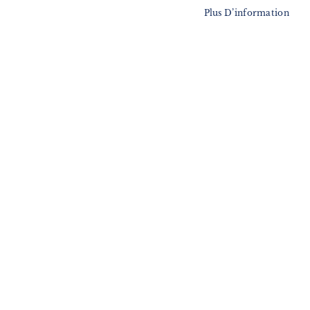
Plus D’information
MA LISTE D’ENVIES
Il n’y a aucun article dans votre liste d’envies.
Suivez notre newsletter
Je m'inscris !
ENVOYER
SERVICES
LIVRAISON & PAIEMENT
INFORMATIONS