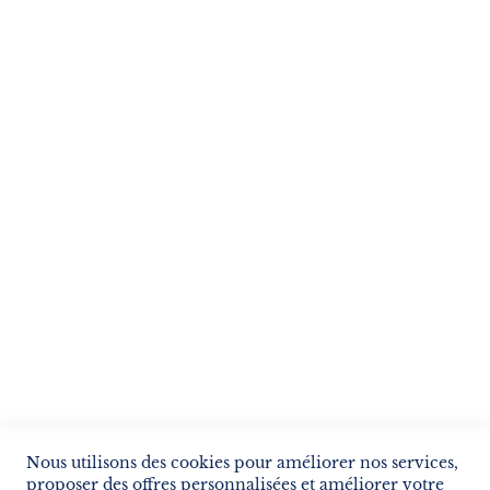
Suivez notre newsletter
Je m'inscris !
ENVOYER
SERVICES
LIVRAISON & PAIEMENT
INFORMATIONS
NOUS CONTACTER
Nous utilisons des cookies pour améliorer nos services,
proposer des offres personnalisées et améliorer votre