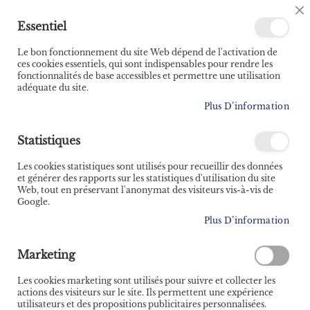
🚚 Bénéficiez d'une livraison à 0,01€ en France
C
Essentiel
métropolitaine et Belgique dès 35 euros d'achat ! 🚚
C
B
Le bon fonctionnement du site Web dépend de l'activation de
ces cookies essentiels, qui sont indispensables pour rendre les
fonctionnalités de base accessibles et permettre une utilisation
adéquate du site.
Rechercher
Plus D’information
Accueil
Les fiches pratiques de la plongée
Statistiques
Skip
to
Les cookies statistiques sont utilisés pour recueillir des données
the
et générer des rapports sur les statistiques d'utilisation du site
end
Web, tout en préservant l'anonymat des visiteurs vis-à-vis de
of
Google.
the
Plus D’information
images
gallery
Marketing
Les cookies marketing sont utilisés pour suivre et collecter les
actions des visiteurs sur le site. Ils permettent une expérience
utilisateurs et des propositions publicitaires personnalisées.