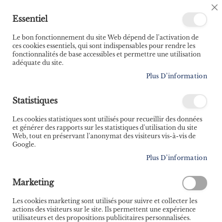
🚚 Bénéficiez d'une livraison à 0,01€ en France
C
Essentiel
métropolitaine et Belgique dès 35 euros d'achat ! 🚚
C
B
Le bon fonctionnement du site Web dépend de l'activation de
ces cookies essentiels, qui sont indispensables pour rendre les
fonctionnalités de base accessibles et permettre une utilisation
adéquate du site.
Rechercher
Plus D’information
On se (re)met au
Statistiques
sport !
DÉCOUVRIR LA
Les cookies statistiques sont utilisés pour recueillir des données
SÉLECTION
et générer des rapports sur les statistiques d'utilisation du site
Web, tout en préservant l'anonymat des visiteurs vis-à-vis de
Google.
Plus D’information
NOS NOUVEAUTÉS
Marketing
Les cookies marketing sont utilisés pour suivre et collecter les
actions des visiteurs sur le site. Ils permettent une expérience
utilisateurs et des propositions publicitaires personnalisées.