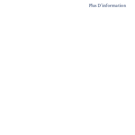
Plus D’information
Guide Imray grèce Mer
ionienne
68,50 €
En cours
d'approvisionnement
Suivez notre newsletter
Je m'inscris !
ENVOYER