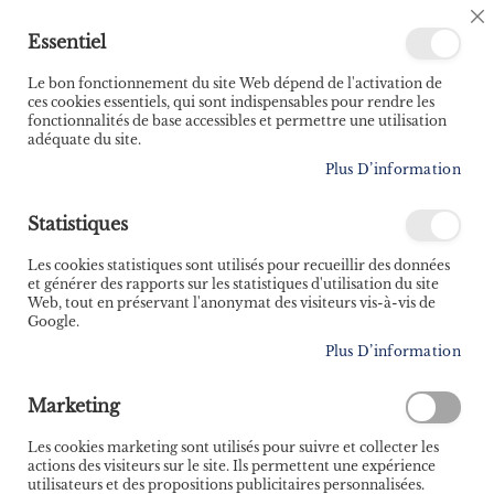
🚚 Bénéficiez d'une livraison à 0,01€ en France
C
Essentiel
métropolitaine et Belgique dès 35 euros d'achat ! 🚚
C
B
Le bon fonctionnement du site Web dépend de l'activation de
ces cookies essentiels, qui sont indispensables pour rendre les
fonctionnalités de base accessibles et permettre une utilisation
adéquate du site.
Rechercher
Plus D’information
Accueil
Navigation
Guides nautiques
Imray
Statistiques
Imray
Les cookies statistiques sont utilisés pour recueillir des données
P
et générer des rapports sur les statistiques d'utilisation du site
Trier par
Web, tout en préservant l'anonymat des visiteurs vis-à-vis de
or
Google.
cr
1
article
Plus D’information
Marketing
Les cookies marketing sont utilisés pour suivre et collecter les
actions des visiteurs sur le site. Ils permettent une expérience
utilisateurs et des propositions publicitaires personnalisées.