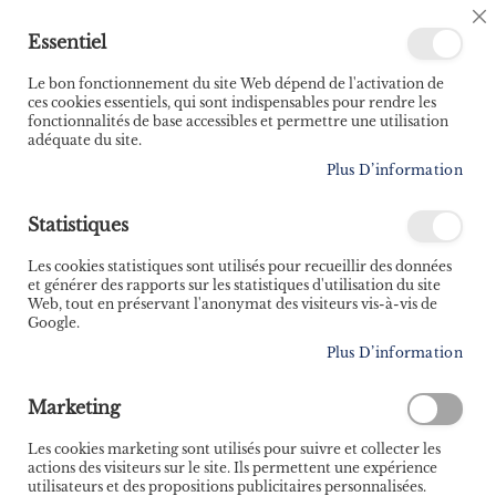
🚚 Bénéficiez d'une livraison à 0,01€ en France
C
Essentiel
métropolitaine et Belgique dès 35 euros d'achat ! 🚚
C
B
Le bon fonctionnement du site Web dépend de l'activation de
ces cookies essentiels, qui sont indispensables pour rendre les
fonctionnalités de base accessibles et permettre une utilisation
adéquate du site.
Rechercher
Plus D’information
Accueil
La récupération sportive
Statistiques
Skip
to
Les cookies statistiques sont utilisés pour recueillir des données
the
et générer des rapports sur les statistiques d'utilisation du site
end
Web, tout en préservant l'anonymat des visiteurs vis-à-vis de
of
Google.
the
Plus D’information
images
gallery
Marketing
Les cookies marketing sont utilisés pour suivre et collecter les
actions des visiteurs sur le site. Ils permettent une expérience
utilisateurs et des propositions publicitaires personnalisées.