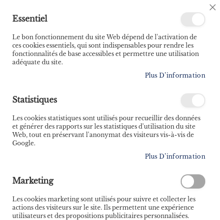
🚚 Bénéficiez d'une livraison à 0,01€ en France
C
Essentiel
métropolitaine et Belgique dès 35 euros d'achat ! 🚚
C
B
Le bon fonctionnement du site Web dépend de l'activation de
ces cookies essentiels, qui sont indispensables pour rendre les
fonctionnalités de base accessibles et permettre une utilisation
adéquate du site.
Rechercher
Plus D’information
Accueil
Protégeons l'eau - Manuel de l'apprenti écolo
Statistiques
Skip
to
Les cookies statistiques sont utilisés pour recueillir des données
the
et générer des rapports sur les statistiques d'utilisation du site
end
Web, tout en préservant l'anonymat des visiteurs vis-à-vis de
of
Google.
the
Plus D’information
images
gallery
Marketing
Les cookies marketing sont utilisés pour suivre et collecter les
actions des visiteurs sur le site. Ils permettent une expérience
utilisateurs et des propositions publicitaires personnalisées.