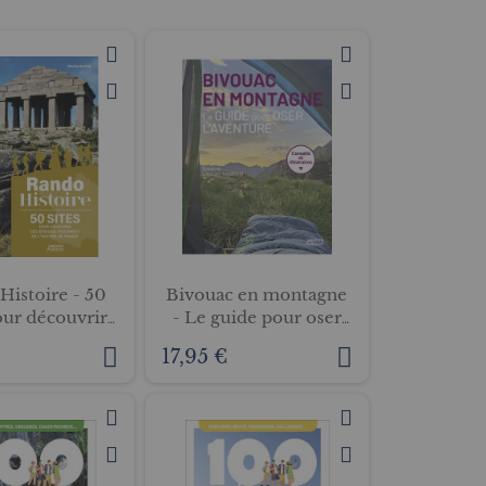
croissant
Histoire - 50
Bivouac en montagne
our découvrir
- Le guide pour oser
 épisodes
l'aventure
€
17,95 €
ts de l'histoire
e France