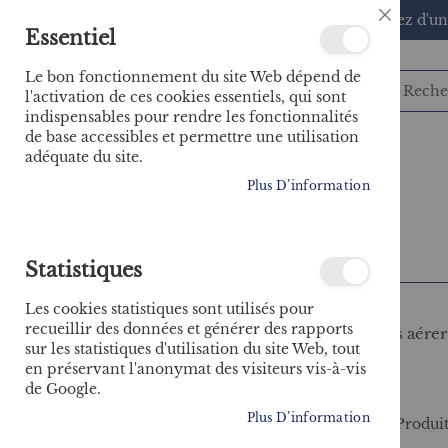
🚚 Bénéficiez d'un
Close
Essentiel
Cookie
Bar
Le bon fonctionnement du site Web dépend de
l'activation de ces cookies essentiels, qui sont
indispensables pour rendre les fonctionnalités
de base accessibles et permettre une utilisation
adéquate du site.
CATÉGORIES
Plus D’information
Accueil
Partez à l'aventure cet été !
Statistiques
Les cookies statistiques sont utilisés pour
recueillir des données et générer des rapports
Vous souhaitez vous aérer e
sur les statistiques d'utilisation du site Web, tout
en préservant l'anonymat des visiteurs vis-à-vis
de Google.
Plus D’information
Produi
PRIX