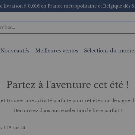
e livraison à 0,01€ en France métropolitaine et Belgique dès 35
Nouveautés
Meilleures ventes
Sélections du mome
Partez à l'aventure cet été !
t trouver une activité parfaite pour cet été sous le signe de
Découvrez dans notre sélection le livre parfait !
ts
1
-
12
sur
45