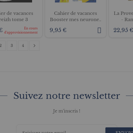
er de vacances
Cahier de vacances
La Prov
reizh tome 3
Booster mes neurones
- Ra
!
dé
En cours
€
9,95 €
22,95 
d'approvisionnement
Page
Suivant
isez actuellement la page
Page
Page
Page
2
3
4
Suivez notre newsletter
Je m'inscris !
ENVOY