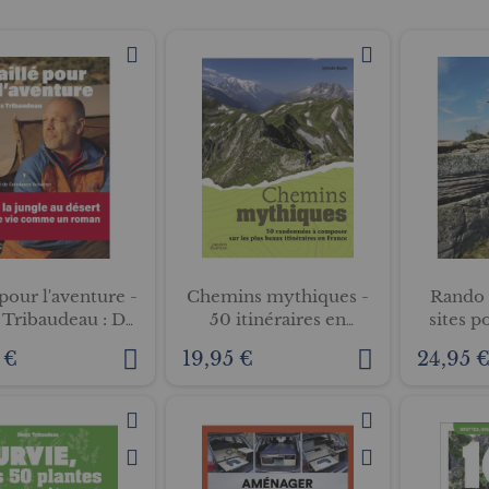
 pour l'aventure -
Chemins mythiques -
Rando 
 Tribaudeau : De
50 itinéraires en
sites p
ungle au désert,
France
des
 €
19,95 €
24,95 
 vie comme un
fascinan
roman
d