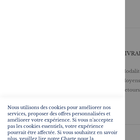
SERVICES
LIVRA
Comment passer une commande ?
Modalité
Commande professionnelle
Moyens
FAQ
Retour
Lire en numérique
Nous utilisons des cookies pour améliorer nos
Inscription à la newsletter
services, proposer des offres personnalisées et
améliorer votre expérience. Si vous n'acceptez
pas les cookies essentiels, votre expérience
pourrait être affectée. Si vous souhaitez en savoir
plus, veuillez lire notre
Charte pour la