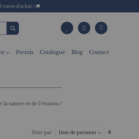
 euros d'achat ! 🚚
Rechercher
nt
Permis
Catalogue
Blog
Contact
 la nature et de l'évasion ?
Par
Trier par
ordre