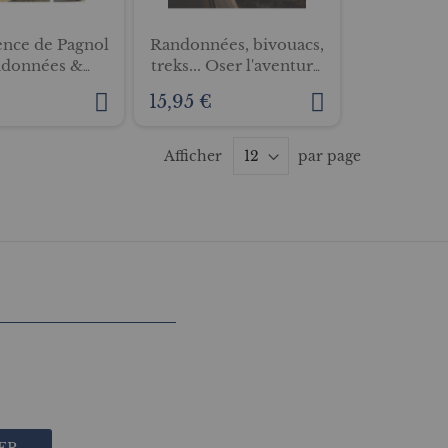
ence de Pagnol
Randonnées, bivouacs,
ndonnées &
treks... Oser l'aventure
couvertes
avec son chien
€
15,95 €
Afficher
par page
ER