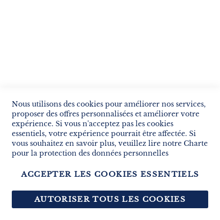
droit d'auteur, le droit des marques ou tout autre droit de
propriété intellectuelle et industrielle.
2. A cet effet, toute reproduction, exploitation, diffusion
ou utilisation à quelque titre que ce soit, même
partiellement, de l'un quelconque de ces éléments du Site,
qu'il s'agisse d'éléments graphiques, visuels, sonores ou
techniques (logiciels notamment), est strictement
interdite et expose l'auteur de tels actes à des poursuites.
Nous utilisons des cookies pour améliorer nos services,
proposer des offres personnalisées et améliorer votre
expérience. Si vous n'acceptez pas les cookies
XVII. Droit applicable - Litiges - Traitement des
essentiels, votre expérience pourrait être affectée. Si
réclamations - Médiation
vous souhaitez en savoir plus, veuillez lire notre
Charte
pour la protection des données personnelles
Le droit français est applicable. La langue du présent
ACCEPTER LES COOKIES ESSENTIELS
contrat est la langue française. En cas de litige, les
tribunaux français sont compétents.
AUTORISER TOUS LES COOKIES