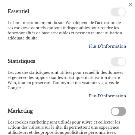
🚚 Bénéficiez d'une livraison à 0,01€ en France
C
Essentiel
métropolitaine et Belgique dès 35 euros d'achat ! 🚚
C
B
Le bon fonctionnement du site Web dépend de l'activation de
ces cookies essentiels, qui sont indispensables pour rendre les
fonctionnalités de base accessibles et permettre une utilisation
adéquate du site.
Rechercher
Plus D’information
Accueil
Conditions générales de vente
Statistiques
CONDITIONS GÉNÉRALES
Les cookies statistiques sont utilisés pour recueillir des données
et générer des rapports sur les statistiques d'utilisation du site
DE VENTE
Web, tout en préservant l'anonymat des visiteurs vis-à-vis de
Google.
Plus D’information
VAGNON EDITIONS
Remarques importantes :
Marketing
Les cookies marketing sont utilisés pour suivre et collecter les
1. L'Utilisateur prend connaissance des présentes
actions des visiteurs sur le site. Ils permettent une expérience
conditions générales avant de passer une commande. Il
utilisateurs et des propositions publicitaires personnalisées.