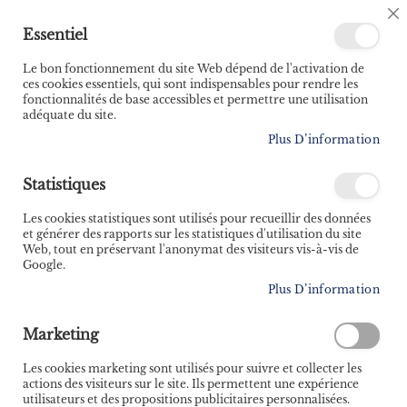
🚚 Bénéficiez d'une livraison à 0,01€ en France
C
Essentiel
métropolitaine et Belgique dès 35 euros d'achat ! 🚚
C
B
Le bon fonctionnement du site Web dépend de l'activation de
ces cookies essentiels, qui sont indispensables pour rendre les
fonctionnalités de base accessibles et permettre une utilisation
adéquate du site.
Rechercher
Plus D’information
Accueil
Contributeur
Laurent Stefano
Statistiques
Laurent Stefano
Les cookies statistiques sont utilisés pour recueillir des données
et générer des rapports sur les statistiques d'utilisation du site
Web, tout en préservant l'anonymat des visiteurs vis-à-vis de
Google.
Plus D’information
Marketing
Les cookies marketing sont utilisés pour suivre et collecter les
Laurent Stefano est plasticien diplômé de l’École
actions des visiteurs sur le site. Ils permettent une expérience
nationale supérieure d’arts appliqués Olivier de Serres à
utilisateurs et des propositions publicitaires personnalisées.