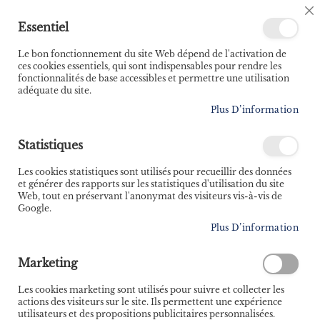
🚚 Bénéficiez d'une livraison à 0,01€ en France
C
Essentiel
métropolitaine et Belgique dès 35 euros d'achat ! 🚚
C
B
Le bon fonctionnement du site Web dépend de l'activation de
ces cookies essentiels, qui sont indispensables pour rendre les
fonctionnalités de base accessibles et permettre une utilisation
adéquate du site.
Rechercher
Plus D’information
Accueil
Contributeur
Denis Tribaudeau
Statistiques
Denis Tribaudeau
Les cookies statistiques sont utilisés pour recueillir des données
et générer des rapports sur les statistiques d'utilisation du site
Web, tout en préservant l'anonymat des visiteurs vis-à-vis de
Google.
Plus D’information
Marketing
Les cookies marketing sont utilisés pour suivre et collecter les
Denis Tribaudeau
, membre fondateur du Syndicat des
actions des visiteurs sur le site. Ils permettent une expérience
utilisateurs et des propositions publicitaires personnalisées.
Organismes de Survivologie, a effectué plus de 1 000