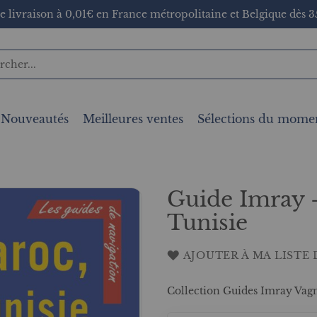
e livraison à 0,01€ en France métropolitaine et Belgique dès 35
Nouveautés
Meilleures ventes
Sélections du mome
Guide Imray -
Tunisie
AJOUTER À MA LISTE 
Collection Guides Imray Vag