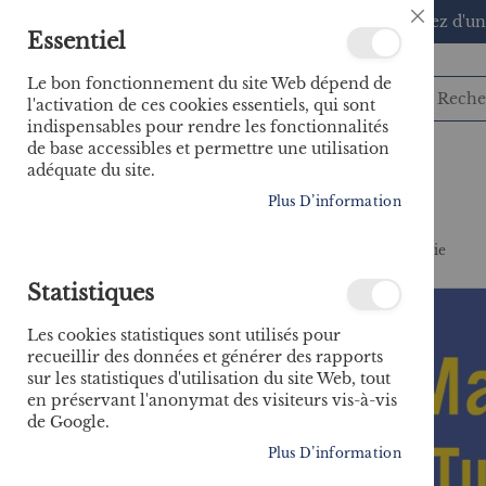
🚚 Bénéficiez d'un
Close
Essentiel
Cookie
Bar
Le bon fonctionnement du site Web dépend de
l'activation de ces cookies essentiels, qui sont
indispensables pour rendre les fonctionnalités
de base accessibles et permettre une utilisation
adéquate du site.
CATÉGORIES
Plus D’information
Accueil
Guide Imray - Maroc, Algérie et Tunisie
Statistiques
Skip
to
Les cookies statistiques sont utilisés pour
the
recueillir des données et générer des rapports
end
sur les statistiques d'utilisation du site Web, tout
of
en préservant l'anonymat des visiteurs vis-à-vis
the
de Google.
images
gallery
Plus D’information