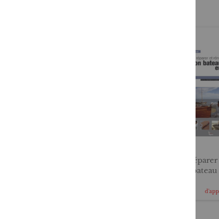
L'Hermione
Savoir réparer
son bateau 
20,00 €
19,80 €
d'ap