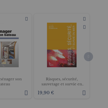
ménager son
Risques, sécurité,
Tou
ateau
sauvetage et survie en
mer
19,90 €
19,50