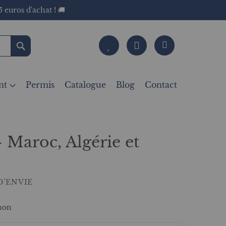
 euros d'achat ! 🚚
Rechercher
nt
Permis
Catalogue
Blog
Contact
 Maroc, Algérie et
D’ENVIE
non