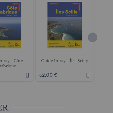
mray - Côte
Guide Imray - Îles Scilly
Gui
tabrique
Mé
42,00 €
70,00
ER