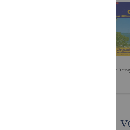
Guide Imray - Maroc,
Guide Imra
Algérie et Tunisie
70,90 €
61,00 €
V