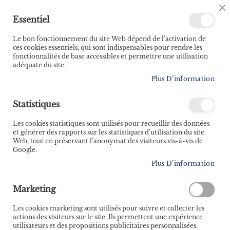
🚚 Bénéficiez d'une livraison à 0,01€ en France
C
Essentiel
métropolitaine et Belgique dès 35 euros d'achat ! 🚚
C
B
Le bon fonctionnement du site Web dépend de l'activation de
ces cookies essentiels, qui sont indispensables pour rendre les
fonctionnalités de base accessibles et permettre une utilisation
adéquate du site.
Rechercher
Plus D’information
Accueil
Guide Imray - Îles Scilly
Statistiques
Skip
to
Les cookies statistiques sont utilisés pour recueillir des données
the
et générer des rapports sur les statistiques d'utilisation du site
end
Web, tout en préservant l'anonymat des visiteurs vis-à-vis de
of
Google.
the
Plus D’information
images
gallery
Marketing
Les cookies marketing sont utilisés pour suivre et collecter les
actions des visiteurs sur le site. Ils permettent une expérience
utilisateurs et des propositions publicitaires personnalisées.