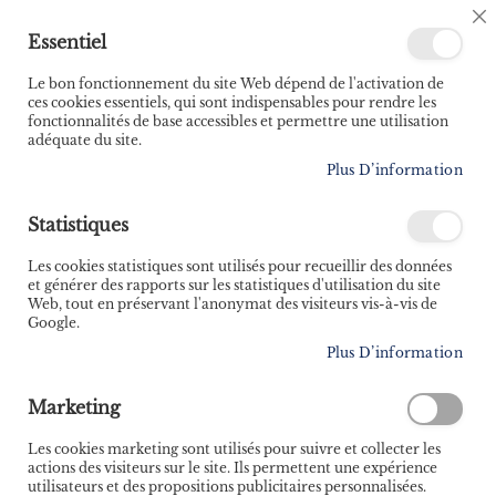
🚚 Bénéficiez d'une livraison à 0,01€ en France
C
Essentiel
métropolitaine et Belgique dès 35 euros d'achat ! 🚚
C
B
Le bon fonctionnement du site Web dépend de l'activation de
ces cookies essentiels, qui sont indispensables pour rendre les
fonctionnalités de base accessibles et permettre une utilisation
adéquate du site.
Rechercher
Plus D’information
Accueil
Risques, sécurité, sauvetage et survie en mer
Statistiques
Skip
to
Les cookies statistiques sont utilisés pour recueillir des données
the
et générer des rapports sur les statistiques d'utilisation du site
end
Web, tout en préservant l'anonymat des visiteurs vis-à-vis de
of
Google.
the
Plus D’information
images
gallery
Marketing
Les cookies marketing sont utilisés pour suivre et collecter les
actions des visiteurs sur le site. Ils permettent une expérience
utilisateurs et des propositions publicitaires personnalisées.