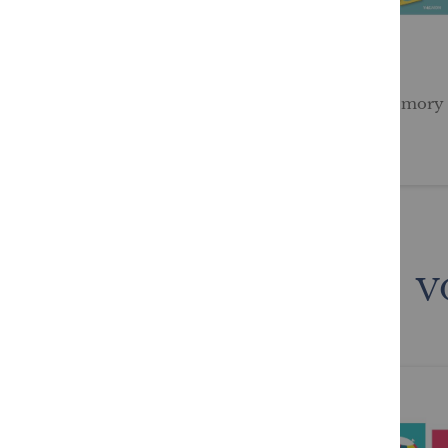
Mes p'tites images à la
Mon memory d
plage
6,95 €
9,95 €
V