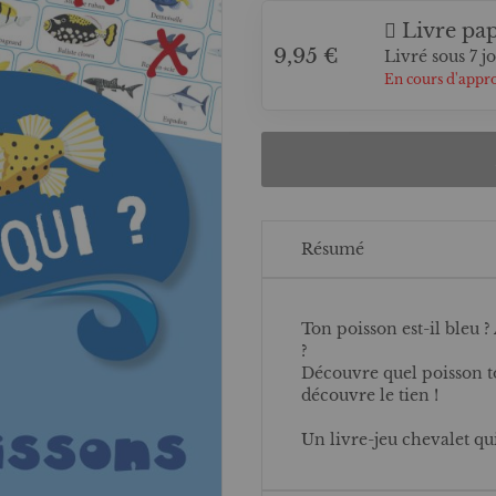
Livre pap
9,95 €
Livré sous 7 j
En cours d'appr
Résumé
Ton poisson est-il bleu ?
?
Découvre quel poisson to
découvre le tien !
Un livre-jeu chevalet qui