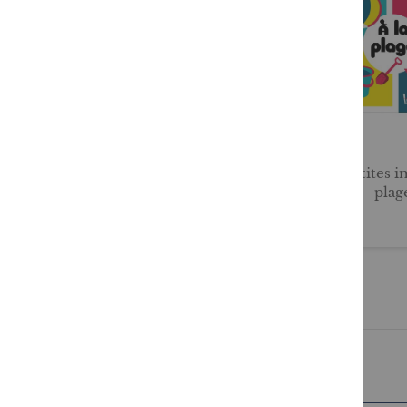
Allons à la pêche !
Mes p'tites i
plag
12,95 €
6,95 €