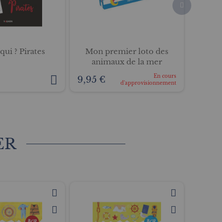
qui ? Pirates
Mon premier loto des
Qui 
animaux de la mer
En cours
9,95 €
9,95 
d'approvisionnement
ER