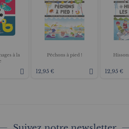
mages à la
Pêchons à pied !
Hissons
e
12,95 €
12,95 €
Suivez notre newsletter