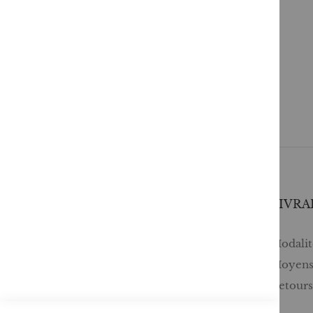
SERVICES
LIVRA
Comment passer une commande ?
Modalité
Commande professionnelle
Moyens
FAQ
Retour
Lire en numérique