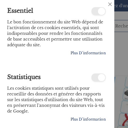
🚚 Bénéficiez d'un
Close
Essentiel
Cookie
Bar
Le bon fonctionnement du site Web dépend de
l'activation de ces cookies essentiels, qui sont
indispensables pour rendre les fonctionnalités
de base accessibles et permettre une utilisation
adéquate du site.
CATÉGORIES
Plus D’information
Accueil
Qui est qui ? Poissons
Statistiques
Skip
to
Les cookies statistiques sont utilisés pour
the
recueillir des données et générer des rapports
end
sur les statistiques d'utilisation du site Web, tout
of
en préservant l'anonymat des visiteurs vis-à-vis
the
de Google.
images
gallery
Plus D’information