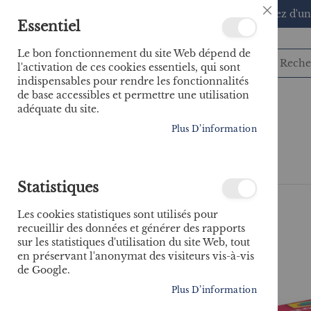
🚚 Bénéficiez d'un
Close
Essentiel
Cookie
Bar
Le bon fonctionnement du site Web dépend de
l'activation de ces cookies essentiels, qui sont
indispensables pour rendre les fonctionnalités
de base accessibles et permettre une utilisation
adéquate du site.
CATÉGORIES
Plus D’information
Accueil
Mon premier loto à la plage
Statistiques
Skip
to
Les cookies statistiques sont utilisés pour
the
recueillir des données et générer des rapports
end
sur les statistiques d'utilisation du site Web, tout
of
en préservant l'anonymat des visiteurs vis-à-vis
the
de Google.
images
gallery
Plus D’information