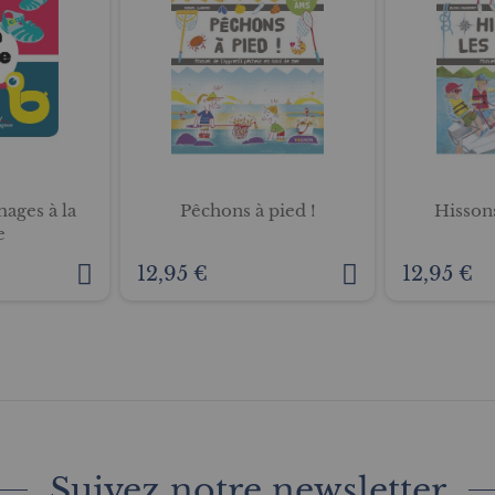
mages à la
Pêchons à pied !
Hissons
e
12,95 €
12,95 €
Suivez notre newsletter