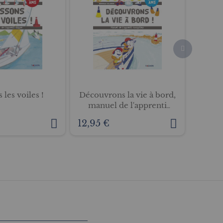
 les voiles !
Découvrons la vie à bord,
Mon m
manuel de l'apprenti
navigateur
12,95 €
9,95 