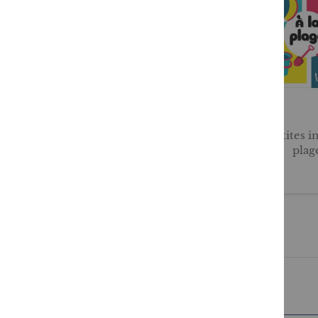
Allons à la pêche !
Mes p'tites i
plag
12,95 €
6,95 €