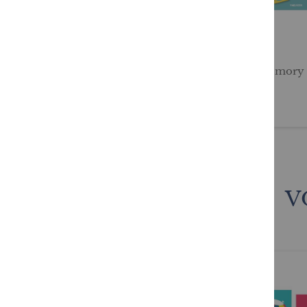
Mes p'tites images à la
Mon memory d
plage
6,95 €
9,95 €
V