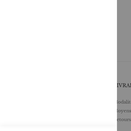
SERVICES
LIVRA
Comment passer une commande ?
Modalité
Commande professionnelle
Moyens
FAQ
Retour
Lire en numérique