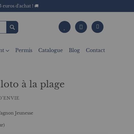
 euros d'achat ! 🚚
Rechercher
nt
Permis
Catalogue
Blog
Contact
oto à la plage
D’ENVIE
 Vagnon Jeunesse
ur)