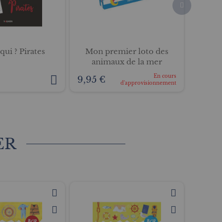
qui ? Pirates
Mon premier loto des
Qui 
animaux de la mer
En cours
9,95 €
9,95 
d'approvisionnement
ER