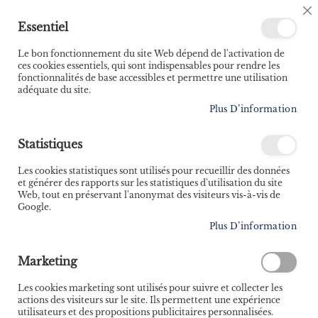
🚚 Bénéficiez d'une livraison à 0,01€ en France
C
Essentiel
métropolitaine et Belgique dès 35 euros d'achat ! 🚚
C
B
Le bon fonctionnement du site Web dépend de l'activation de
ces cookies essentiels, qui sont indispensables pour rendre les
fonctionnalités de base accessibles et permettre une utilisation
adéquate du site.
Rechercher
Plus D’information
Accueil
Aménager son van sans se ruiner
Statistiques
Skip
to
Les cookies statistiques sont utilisés pour recueillir des données
the
et générer des rapports sur les statistiques d'utilisation du site
end
Web, tout en préservant l'anonymat des visiteurs vis-à-vis de
of
Google.
the
Plus D’information
images
gallery
Marketing
Les cookies marketing sont utilisés pour suivre et collecter les
actions des visiteurs sur le site. Ils permettent une expérience
utilisateurs et des propositions publicitaires personnalisées.