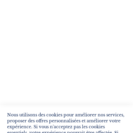
Suivez notre newsletter
Je m'inscris !
ENVOYER
SERVICES
LIVRAISON & PAIEMENT
INFORMATIONS
NOUS CONTACTER
Nous utilisons des cookies pour améliorer nos services,
proposer des offres personnalisées et améliorer votre
expérience. Si vous n'acceptez pas les cookies
essentiels, votre expérience pourrait être affectée. Si