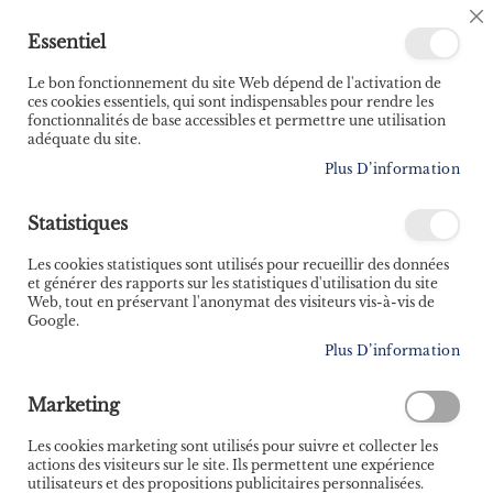
🚚 Bénéficiez d'une livraison à 0,01€ en France
C
Essentiel
métropolitaine et Belgique dès 35 euros d'achat ! 🚚
C
B
Le bon fonctionnement du site Web dépend de l'activation de
ces cookies essentiels, qui sont indispensables pour rendre les
fonctionnalités de base accessibles et permettre une utilisation
adéquate du site.
Rechercher
Plus D’information
Accueil
Enquêtes en pays breizh
Statistiques
Skip
to
Les cookies statistiques sont utilisés pour recueillir des données
the
et générer des rapports sur les statistiques d'utilisation du site
end
Web, tout en préservant l'anonymat des visiteurs vis-à-vis de
of
Google.
the
Plus D’information
images
gallery
Marketing
Les cookies marketing sont utilisés pour suivre et collecter les
actions des visiteurs sur le site. Ils permettent une expérience
utilisateurs et des propositions publicitaires personnalisées.