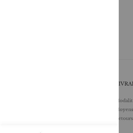
SERVICES
LIVRA
Comment passer une commande ?
Modalité
Commande professionnelle
Moyens
FAQ
Retour
Lire en numérique