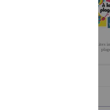
Allons à la pêche !
Mes p'tites i
plag
12,95 €
6,95 €