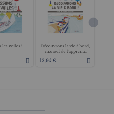
 les voiles !
Découvrons la vie à bord,
Mon m
manuel de l'apprenti
navigateur
12,95 €
9,95 