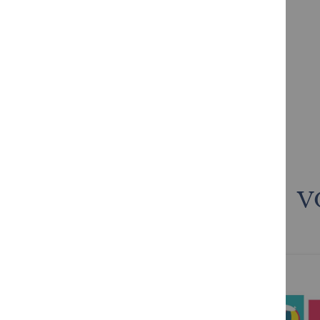
À bord du Titanic
12,95 €
V