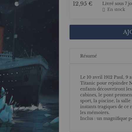
12,95 €
Livré sous 7 j
En stock
AJ
Résumé
Le 10 avril 1912 Paul, 9 
Titanic pour rejoindre 
enfants découvriront le
cabines, le pont promenad
sport, la piscine, la sall
instants tragiques de ce
les mémoires.
Inclus : un magnifique po