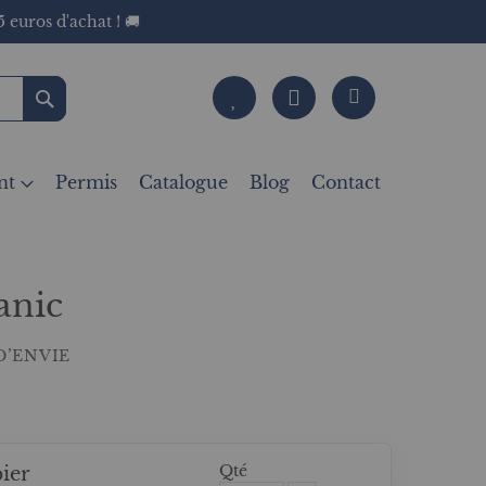
 euros d'achat ! 🚚
Rechercher
nt
Permis
Catalogue
Blog
Contact
anic
D’ENVIE
Qté
ier