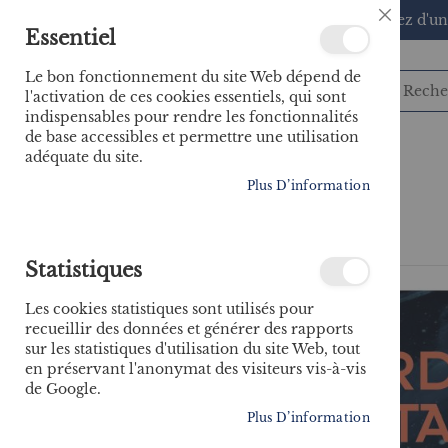
🚚 Bénéficiez d'un
Close
Essentiel
Cookie
Bar
Le bon fonctionnement du site Web dépend de
l'activation de ces cookies essentiels, qui sont
indispensables pour rendre les fonctionnalités
de base accessibles et permettre une utilisation
adéquate du site.
CATÉGORIES
Plus D’information
Accueil
À bord du Titanic
Statistiques
Skip
to
Les cookies statistiques sont utilisés pour
the
recueillir des données et générer des rapports
end
sur les statistiques d'utilisation du site Web, tout
of
en préservant l'anonymat des visiteurs vis-à-vis
the
de Google.
images
gallery
Plus D’information