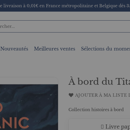
e livraison à 0,01€ en France métropolitaine et Belgique dès 35
Nouveautés
Meilleures ventes
Sélections du mome
À bord du Tit
AJOUTER À MA LISTE 
Collection histoires à bord
Livre pap