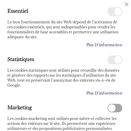
🚚 Bénéficiez d'une livraison à 0,01€ en France
C
Essentiel
métropolitaine et Belgique dès 35 euros d'achat ! 🚚
C
B
Le bon fonctionnement du site Web dépend de l'activation de
ces cookies essentiels, qui sont indispensables pour rendre les
fonctionnalités de base accessibles et permettre une utilisation
adéquate du site.
Rechercher
Plus D’information
Accueil
Guide visuel de la voile - 300 illustrations pour tout comprendre
Statistiques
Skip
Les cookies statistiques sont utilisés pour recueillir des données
to
et générer des rapports sur les statistiques d'utilisation du site
the
Web, tout en préservant l'anonymat des visiteurs vis-à-vis de
end
Google.
of
Plus D’information
the
images
gallery
Marketing
Les cookies marketing sont utilisés pour suivre et collecter les
actions des visiteurs sur le site. Ils permettent une expérience
utilisateurs et des propositions publicitaires personnalisées.