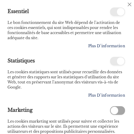
🚚 Bénéficiez d'une livraison à 0,01€ en France
C
Essentiel
métropolitaine et Belgique dès 35 euros d'achat ! 🚚
C
B
Le bon fonctionnement du site Web dépend de l'activation de
ces cookies essentiels, qui sont indispensables pour rendre les
fonctionnalités de base accessibles et permettre une utilisation
adéquate du site.
Rechercher
Plus D’information
Accueil
Noeuds déco
Statistiques
Skip
to
Les cookies statistiques sont utilisés pour recueillir des données
the
et générer des rapports sur les statistiques d'utilisation du site
end
Web, tout en préservant l'anonymat des visiteurs vis-à-vis de
of
Google.
the
Plus D’information
images
gallery
Marketing
Les cookies marketing sont utilisés pour suivre et collecter les
actions des visiteurs sur le site. Ils permettent une expérience
utilisateurs et des propositions publicitaires personnalisées.