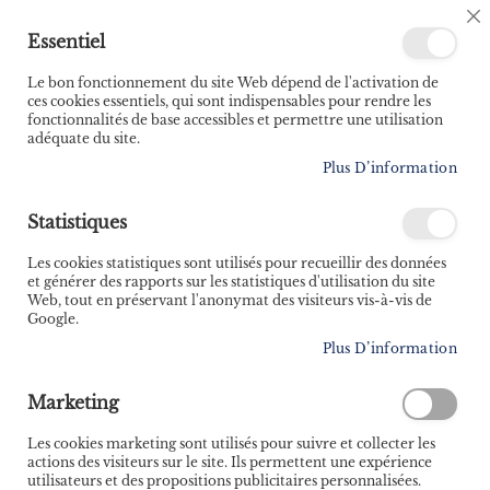
🚚 Bénéficiez d'une livraison à 0,01€ en France
C
Essentiel
métropolitaine et Belgique dès 35 euros d'achat ! 🚚
C
B
Le bon fonctionnement du site Web dépend de l'activation de
ces cookies essentiels, qui sont indispensables pour rendre les
fonctionnalités de base accessibles et permettre une utilisation
adéquate du site.
Rechercher
Plus D’information
Accueil
Voileuses - Le guide pratique pour oser prendre la barre !
Statistiques
Skip
Les cookies statistiques sont utilisés pour recueillir des données
to
et générer des rapports sur les statistiques d'utilisation du site
the
Web, tout en préservant l'anonymat des visiteurs vis-à-vis de
end
Google.
of
Plus D’information
the
images
gallery
Marketing
Les cookies marketing sont utilisés pour suivre et collecter les
actions des visiteurs sur le site. Ils permettent une expérience
utilisateurs et des propositions publicitaires personnalisées.