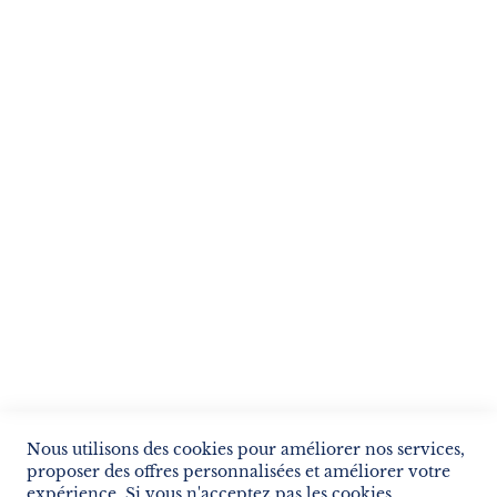
Suivez notre newsletter
Je m'inscris !
ENVOYER
SERVICES
LIVRAISON & PAIEMENT
INFORMATIONS
NOUS CONTACTER
Nous utilisons des cookies pour améliorer nos services,
proposer des offres personnalisées et améliorer votre
expérience. Si vous n'acceptez pas les cookies