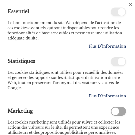
🚚 Bénéficiez d'une livraison à 0,01€ en France
Essentiel
métropolitaine et Belgique dès 35 euros d'achat ! 🚚
Le bon fonctionnement du site Web dépend de l'activation de
ces cookies essentiels, qui sont indispensables pour rendre les
fonctionnalités de base accessibles et permettre une utilisation
adéquate du site.
Rechercher
Plus D’information
Accueil
Défis 100% biker - 80 quiz et défis pour les motards qui assurent !
Statistiques
Skip
Les cookies statistiques sont utilisés pour recueillir des données
to
et générer des rapports sur les statistiques d'utilisation du site
the
Web, tout en préservant l'anonymat des visiteurs vis-à-vis de
end
Google.
of
Plus D’information
the
images
gallery
Marketing
Les cookies marketing sont utilisés pour suivre et collecter les
actions des visiteurs sur le site. Ils permettent une expérience
utilisateurs et des propositions publicitaires personnalisées.