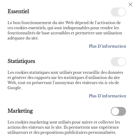
🚚 Bénéficiez d'une livraison à 0,01€ en France
C
Essentiel
métropolitaine et Belgique dès 35 euros d'achat ! 🚚
C
B
Le bon fonctionnement du site Web dépend de l'activation de
ces cookies essentiels, qui sont indispensables pour rendre les
fonctionnalités de base accessibles et permettre une utilisation
adéquate du site.
Rechercher
Plus D’information
Accueil
Micro-aventure La montagne à moto - Les plus belles routes des
massifs français
Statistiques
Skip
Les cookies statistiques sont utilisés pour recueillir des données
et générer des rapports sur les statistiques d'utilisation du site
to
Web, tout en préservant l'anonymat des visiteurs vis-à-vis de
the
Google.
end
Plus D’information
of
the
images
Marketing
gallery
Les cookies marketing sont utilisés pour suivre et collecter les
actions des visiteurs sur le site. Ils permettent une expérience
utilisateurs et des propositions publicitaires personnalisées.