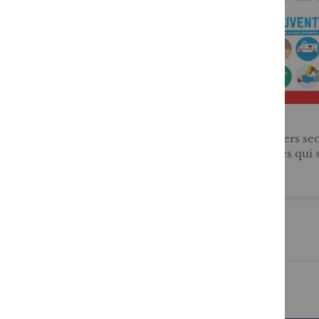
L'Hermione
Premiers se
gestes qui 
20,00 €
5,95 €