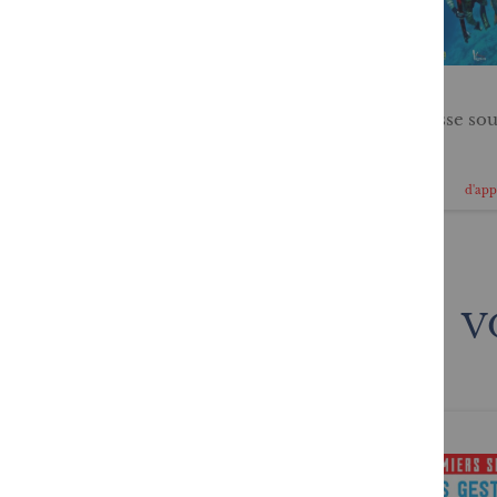
Plongeur niveau 4
La chasse so
En cours
29,95 €
15,90 €
d'approvisionnement
d'ap
V