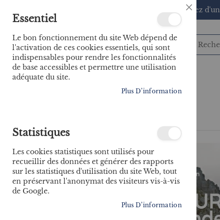
🚚 Bénéficiez d'un
Close
Essentiel
Cookie
Bar
Le bon fonctionnement du site Web dépend de
l'activation de ces cookies essentiels, qui sont
indispensables pour rendre les fonctionnalités
de base accessibles et permettre une utilisation
adéquate du site.
CATÉGORIES
Plus D’information
Accueil
Le tour du monde en 60 courses
Statistiques
Skip
to
Les cookies statistiques sont utilisés pour
the
recueillir des données et générer des rapports
end
sur les statistiques d'utilisation du site Web, tout
of
en préservant l'anonymat des visiteurs vis-à-vis
the
de Google.
images
gallery
Plus D’information