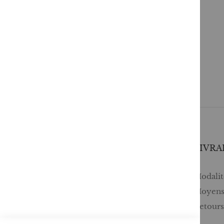
SERVICES
LIVRA
Comment passer une commande ?
Modalité
Commande professionnelle
Moyens
FAQ
Retour
Lire en numérique