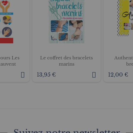
cours Les
Le coffret des bracelets
Authent
sauvent
marins
br
13,95 €
12,00 €
Suivez notre newsletter