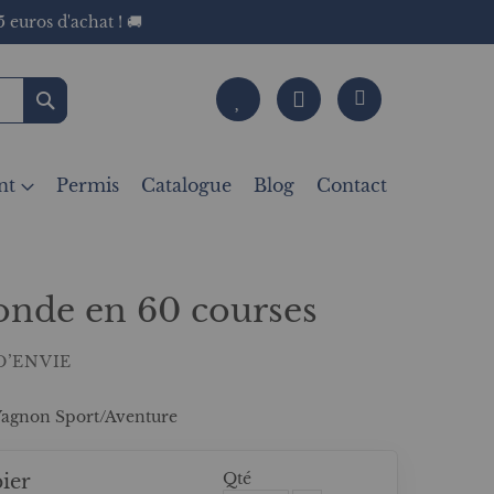
 euros d'achat ! 🚚
Rechercher
nt
Permis
Catalogue
Blog
Contact
onde en 60 courses
D’ENVIE
 Vagnon Sport/Aventure
Qté
ier