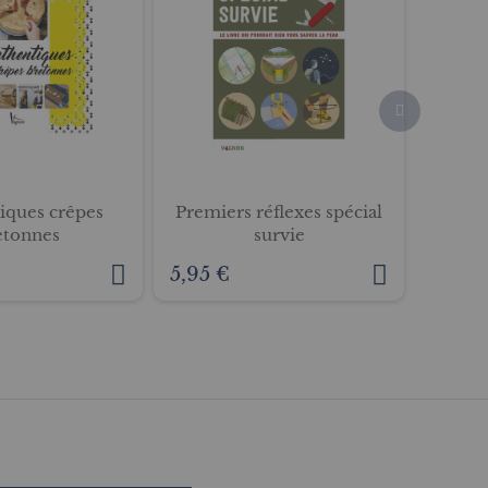
iques crêpes
Premiers réflexes spécial
Premie
etonnes
survie
5,95 €
5,95 