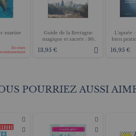
us-marine
Guide de la Bretagne
L'apnée -
magique et sacrée : 30
bien prati
sites et leurs légendes
En cours
13,95 €
16,95 €
provisionnement
OUS POURRIEZ AUSSI AIM