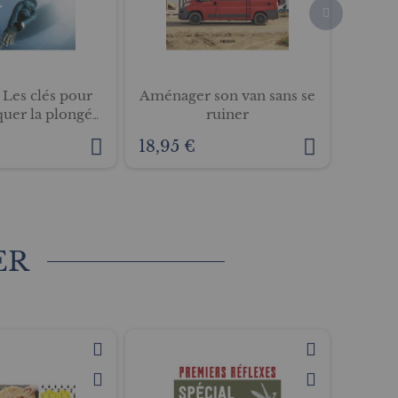
 Les clés pour
Aménager son van sans se
Le g
quer la plongée
ruiner
surfe
libre
18,95 €
14,95
ER