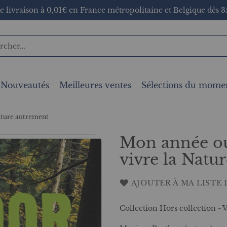
e livraison à 0,01€ en France métropolitaine et Belgique dès 35
Nouveautés
Meilleures ventes
Sélections du mome
ature autrement
Mon année ou
vivre la Natu
AJOUTER À MA LISTE 
Collection Hors collection -