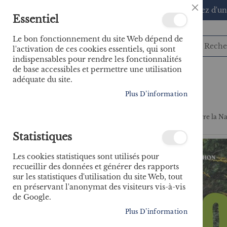
🚚 Bénéficiez d'un
Close
Essentiel
Cookie
Bar
Le bon fonctionnement du site Web dépend de
l'activation de ces cookies essentiels, qui sont
indispensables pour rendre les fonctionnalités
de base accessibles et permettre une utilisation
adéquate du site.
CATÉGORIES
Plus D’information
Accueil
Mon année outdoor - 12 mois pour vivre la N
Statistiques
Skip
to
Les cookies statistiques sont utilisés pour
the
recueillir des données et générer des rapports
end
sur les statistiques d'utilisation du site Web, tout
of
en préservant l'anonymat des visiteurs vis-à-vis
the
de Google.
images
gallery
Plus D’information