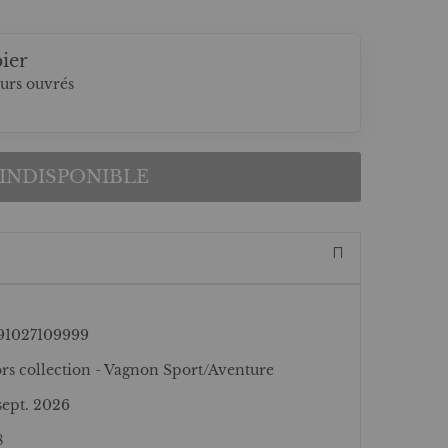
ier
ours ouvrés
INDISPONIBLE
91027109999
rs collection - Vagnon Sport/Aventure
 sept. 2026
8