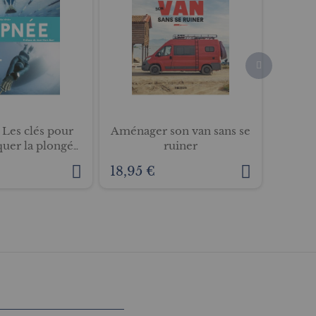
 Les clés pour
Aménager son van sans se
Le g
quer la plongée
ruiner
surfe
libre
18,95 €
14,95