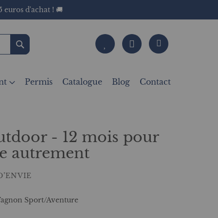
 euros d'achat ! 🚚
Rechercher
nt
Permis
Catalogue
Blog
Contact
tdoor - 12 mois pour
re autrement
D’ENVIE
 Vagnon Sport/Aventure