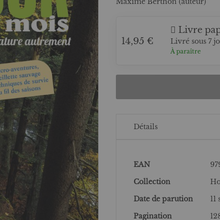
Maxime Berthon (auteur)
Livre pap
14,95 €
Livré sous 7 j
À paraître
Détails
Plus
EAN
97
d’information
Collection
Ho
Date de parution
11
Pagination
12