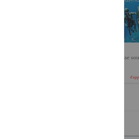
Plongeur niveau 4
La chasse so
En cours
29,95 €
15,90 €
d'approvisionnement
d'ap