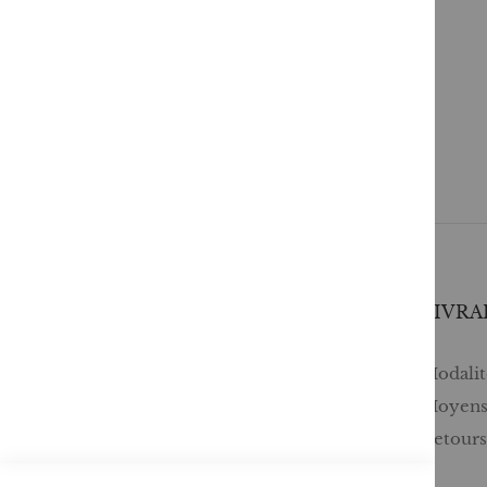
SERVICES
LIVRA
Comment passer une commande ?
Modalité
Commande professionnelle
Moyens
FAQ
Retour
Lire en numérique