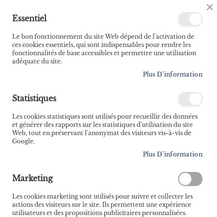
🚚 Bénéficiez d'une livraison à 0,01€ en France
C
Essentiel
métropolitaine et Belgique dès 35 euros d'achat ! 🚚
C
B
Le bon fonctionnement du site Web dépend de l'activation de
ces cookies essentiels, qui sont indispensables pour rendre les
fonctionnalités de base accessibles et permettre une utilisation
adéquate du site.
Rechercher
Plus D’information
Accueil
Coaching surf
Statistiques
Skip
to
Les cookies statistiques sont utilisés pour recueillir des données
the
et générer des rapports sur les statistiques d'utilisation du site
end
Web, tout en préservant l'anonymat des visiteurs vis-à-vis de
of
Google.
the
Plus D’information
images
gallery
Marketing
Les cookies marketing sont utilisés pour suivre et collecter les
actions des visiteurs sur le site. Ils permettent une expérience
utilisateurs et des propositions publicitaires personnalisées.