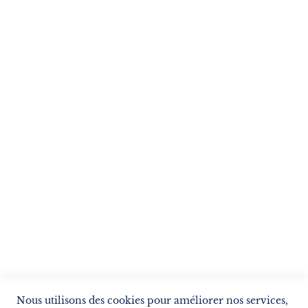
Suivez notre newsletter
Je m'inscris !
ENVOYER
SERVICES
LIVRAISON & PAIEMENT
INFORMATIONS
NOUS CONTACTER
Nous utilisons des cookies pour améliorer nos services,